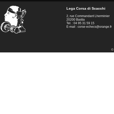
Lega Corsa di Scacchi
2, rue Commandant Lherminier
20200 Bastia
Tel. : 04 95 31 59 15
E-mail :
corse-echecs@orange.fr
©