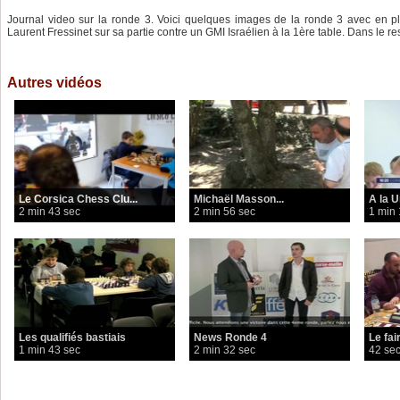
Journal video sur la ronde 3. Voici quelques images de la ronde 3 avec en pl
Laurent Fressinet sur sa partie contre un GMI Israélien à la 1ère table. Dans le res
Autres vidéos
Le Corsica Chess Clu...
Michaël Masson...
A la U
2 min 43 sec
2 min 56 sec
1 min 
Les qualifiés bastiais
News Ronde 4
Le fai
1 min 43 sec
2 min 32 sec
42 se