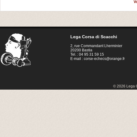
V
Lega Corsa di Scacchi
2, rue Commandant Lherminier
20200 Bastia
Tel. : 04 95 31 59 15
E-mail :
corse-echecs@orange.fr
© 2026 Lega C