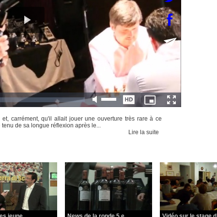
, carrément, qu'il allait jouer une ouverture très rare à ce
 tenu de sa longue réflexion après le...
Lire la suite
s jeune...
News de la ronde 5 e...
Vidéo sur le stage d.