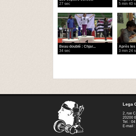
27 sec
5 min 40 
Beau doublé : Chjar...
Après les p
34 sec
3 min 24 
Lega C
2, rue 
20200 B
Tel. : 0
E-mail :