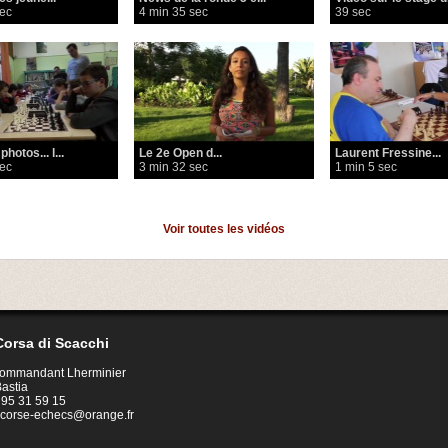
sec
4 min 35 sec
39 sec
hotos... l...
Le 2e Open d...
Laurent Fressine...
sec
3 min 32 sec
1 min 5 sec
Voir toutes les vidéos
orsa di Scacchi
Commandant Lherminier
astia
4 95 31 59 15
corse-echecs@orange.fr