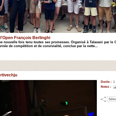
Open de Ciamannacce
 à l'initiation et au perfectionnement de jeunes joueurs du Taravo, 
 de blitz. Réunissant 42 participants venus de plusieurs régions,...
urtivechju
Durée :
1 
Notez :