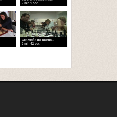
2 min 9 sec
Clip vidéo du Tourno...
2 min 42 sec