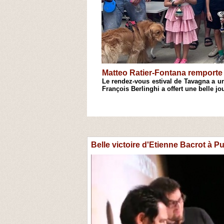
Antoine Cristofari remporte l'
hecs de Casinca, le 18e Open
Après une semaine de stage consacrée
s'est conclue par son traditionnel Open
1
2
3
4
Belle victoire d'Etienne Bacrot à P