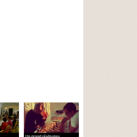
..
Un grand réalisateu...