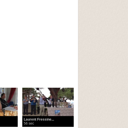
Laurent Fressine...
56 sec