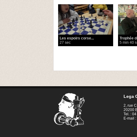
Les espoirs corse...
Trophée de
27 sec
5 min 40 
Lega C
2, rue 
20200 B
Tel. : 0
E-mail :