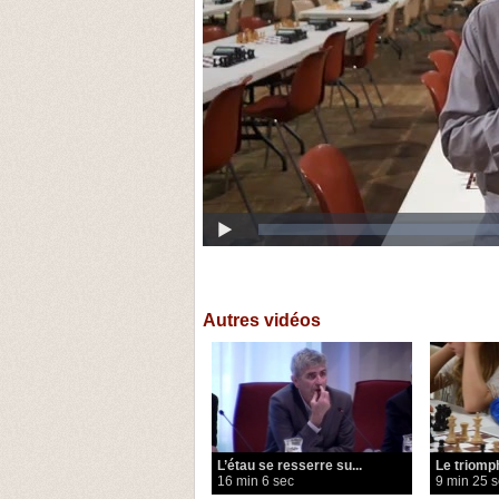
Autres vidéos
L’étau se resserre su...
Le triomph
16 min 6 sec
9 min 25 