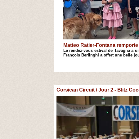
Antoine Cristofari remporte l'
hecs de Casinca, le 18e Open
Après une semaine de stage consacrée
s'est conclue par son traditionnel Open
1
2
3
4
Corsican Circuit / Jour 2 - Blitz Co