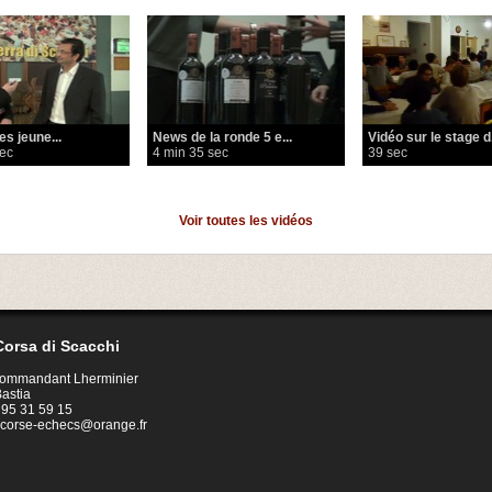
s jeune...
News de la ronde 5 e...
Vidéo sur le stage d.
sec
4 min 35 sec
39 sec
Voir toutes les vidéos
orsa di Scacchi
Commandant Lherminier
astia
4 95 31 59 15
corse-echecs@orange.fr