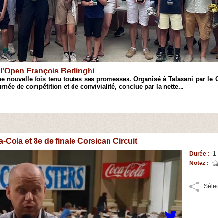
Open de Ciamannacce
 à l'initiation et au perfectionnement de jeunes joueurs du Taravo, 
 de blitz. Réunissant 42 participants venus de plusieurs régions,...
ca-Cola et 8e de finale Corsican Circuit
Durée :
1 
Notez :